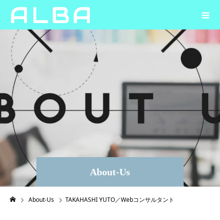
About-Us
About-Us
TAKAHASHI YUTO／Webコンサルタント