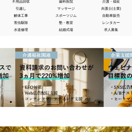
不用品回収
歯科医院
介護・福祉
引越し
マッサージ
弁護士(士業)
解体工事
スポーツジム
自動車販売
害虫駆除
塾・教室
レンタカー
水道修理
結婚式場
求人募集