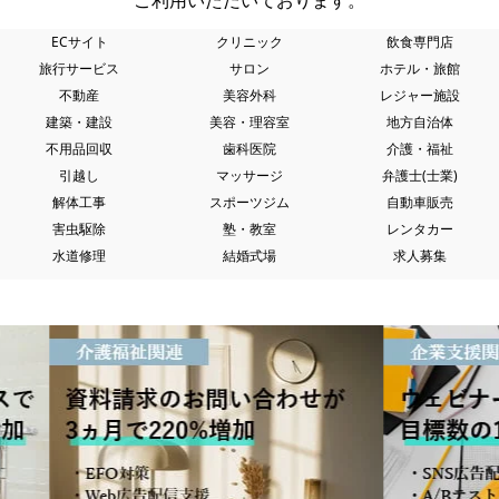
ご利用いただいております。
ECサイト
クリニック
飲食専門店
旅行サービス
サロン
ホテル・旅館
不動産
美容外科
レジャー施設
建築・建設
美容・理容室
地方自治体
不用品回収
歯科医院
介護・福祉
引越し
マッサージ
弁護士(士業)
解体工事
スポーツジム
自動車販売
害虫駆除
塾・教室
レンタカー
水道修理
結婚式場
求人募集