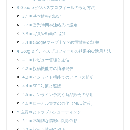
3
Googleビジネスプロフィールの設定方法
3.1
■ 基本情報の設定
3.2
■ 営業時間や連絡先の設定
3.3
■ 写真や動画の追加
3.4
■ Googleマップ上での位置情報の調整
4
Googleビジネスプロフィールの効果的な活用方法
4.1
■ レビュー管理と返信
4.2
■ 投稿機能での情報発信
4.3
■ インサイト機能でのアクセス解析
4.4
■ SEO対策と連携
4.5
■ オンライン予約や商品販売の活用
4.6
■ ローカル集客の強化（MEO対策）
5
注意点とトラブルシューティング
5.1
■ 不適切な情報の削除依頼
5.2
■ 誤った情報の修正